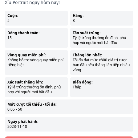
Xỉu Portrait ngay hôm nay!
Cuộn:
Hàng:
5
3
Dòng thanh toán:
Tần suất trúng:
15
Tỷ lệ trúng thưởng ổn định, phù
hợp với người mới bắt đầu
Vòng quay miễn phí:
Thắng lớn nhất:
Không hỗ trợ vòng quay miễn phí
Tối đa đạt mức x800 giá trị cược
riêng biệt
ban đầu nếu thắng liên tiếp nhiều
vòng
Xác suất thắng lớn:
Biến động:
Tỷ lệ trúng thưởng ổn định, phù
Thấp
hợp với người mới bắt đầu
Mức cược tối thiểu - tối đa:
0.05 - 50
Ngày phát hành:
2023-11-18