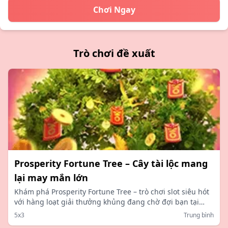
Chơi Ngay
Trò chơi đề xuất
Prosperity Fortune Tree – Cây tài lộc mang
lại may mắn lớn
Khám phá Prosperity Fortune Tree – trò chơi slot siêu hót
với hàng loạt giải thưởng khủng đang chờ đợi bạn tại
78bets.info.
5x3
Trung bình