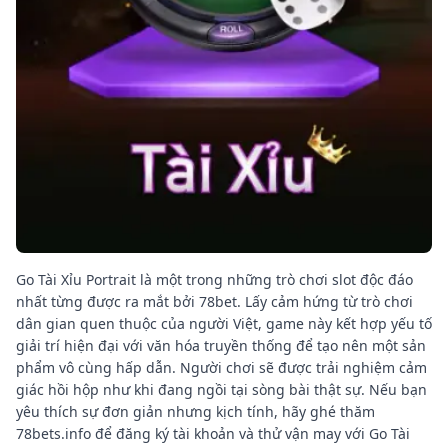
Go Tài Xỉu Portrait là một trong những trò chơi slot độc đáo
nhất từng được ra mắt bởi 78bet. Lấy cảm hứng từ trò chơi
dân gian quen thuộc của người Việt, game này kết hợp yếu tố
giải trí hiện đại với văn hóa truyền thống để tạo nên một sản
phẩm vô cùng hấp dẫn. Người chơi sẽ được trải nghiệm cảm
giác hồi hộp như khi đang ngồi tại sòng bài thật sự. Nếu bạn
yêu thích sự đơn giản nhưng kịch tính, hãy ghé thăm
78bets.info để đăng ký tài khoản và thử vận may với Go Tài